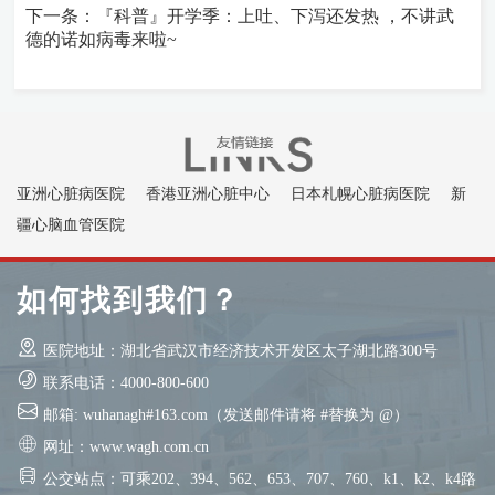
下一条：『科普』开学季：上吐、下泻还发热 ，不讲武
德的诺如病毒来啦~
亚洲心脏病医院
香港亚洲心脏中心
日本札幌心脏病医院
新
疆心脑血管医院
如何找到我们？
医院地址：湖北省武汉市经济技术开发区太子湖北路300号
联系电话：4000-800-600
邮箱: wuhanagh#163.com（发送邮件请将 #替换为 @）
网址：www.wagh.com.cn
公交站点：可乘202、394、562、653、707、760、k1、k2、k4路