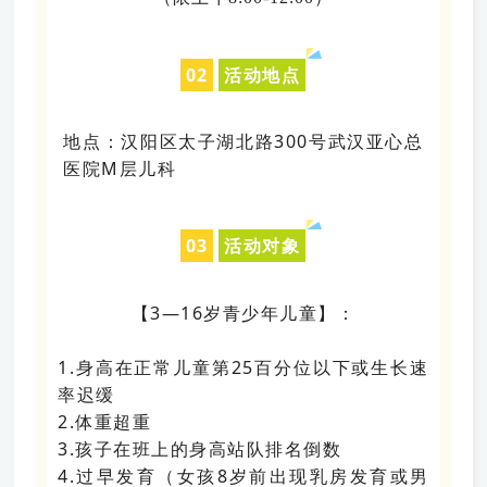
0
2
活动地点
地点：汉阳区太子湖北路300号武汉亚心总
医院M层儿科
0
3
活动对象
【3
—16岁青少年儿童
】：
1.身高在正常儿童第25百分位以下或生长速
率迟缓
2.体重超重
3.孩子在班上的身高站队排名倒数
4.过早发育（女孩8岁前出现乳房发育或男