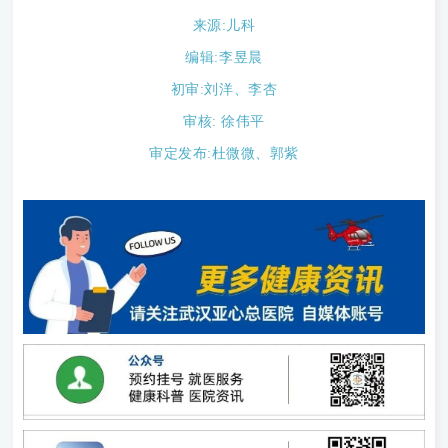
来源:儿科
编辑:李昱晨
初审:刘洋、李杏
审核:
徐伟平
审定发布:杜微微、郭紫