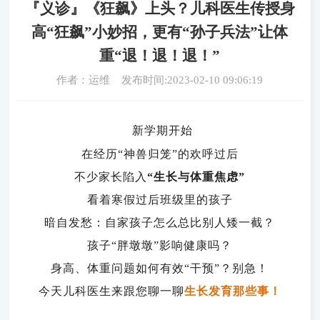
『义诊』《狂飙》上头？儿科医生传授身
高“狂飙”小妙招，更有“孙子兵法”让体
重“退！退！退！”
作者：运维 发布时间:2023-02-10 09:06:19
新学期开始
在经历“神兽归笼”的欢呼过后
不少家长陷入
“生长与体重焦虑”
看着寒假过后班级里的孩子
暗自发愁：自家孩子怎么总比别人矮一截？
孩子“胖墩墩”影响健康吗？
身高、体重问题如何有效“干预”？别急！
今天儿科医生来跟您聊一聊
生长发育
那些事！