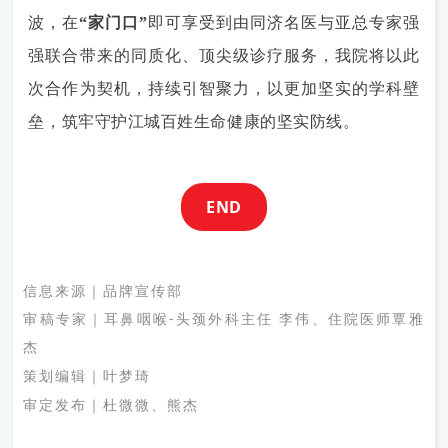
波，在
“家门口”
即可享受到由同济名医与亚总专家强
强联合带来的同质化、顶尖级诊疗服务，我院将以此
次合作为契机，持续引智聚力，以更加坚实的学科壁
垒，筑牢守护江城百姓生命健康的坚实防线。
END
信息来源｜
品牌宣传部
审稿专家｜
耳鼻咽喉-头颈外
科主任 李伟、住院医师
覃雅
杰
策划编辑｜叶梦琦
审定发布｜杜微微、熊杰